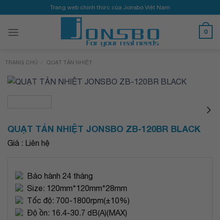
Bỏ
Trang web chính thức của Jonsbo Việt Nam
qua
nội
0
dung
TRANG CHỦ
/
QUẠT TẢN NHIỆT
QUẠT TẢN NHIỆT JONSBO ZB-120BR BLACK
Giá : Liên hệ
Bảo hành 24 tháng
Size: 120mm*120mm*28mm
Tốc độ: 700-1800rpm(±10%)
Độ ồn: 16.4-30.7 dB(A)(MAX)