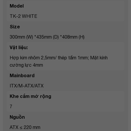
Model
TK-2 WHITE
Size
300mm (W) *435mm (D) *408mm (H)
Vật liệu:
Hợp kim nhôm 2,5mm/ thép tấm 1mm; Mặt kính
cường lực 4mm
Mainboard
ITX/M-ATX/ATX
Khe cắm mở rộng
7
Nguồn
ATX ≤ 220 mm