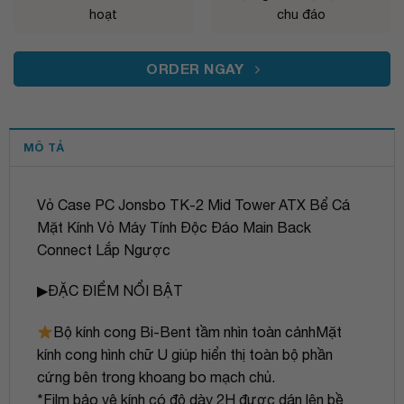
hoạt
chu đáo
ORDER NGAY
MÔ TẢ
Vỏ Case PC Jonsbo TK-2 Mid Tower ATX Bể Cá
Mặt Kính Vỏ Máy Tính Độc Đáo Main Back
Connect Lắp Ngược
▶ĐẶC ĐIỂM NỔI BẬT
Bộ kính cong Bi-Bent tầm nhìn toàn cảnhMặt
kính cong hình chữ U giúp hiển thị toàn bộ phần
cứng bên trong khoang bo mạch chủ.
*Film bảo vệ kính có độ dày 2H được dán lên bề