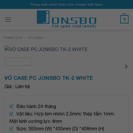
Bỏ
Trang web chính thức của Jonsbo Việt Nam
qua
nội
0
dung
TRANG CHỦ
/
VỎ CASE
VỎ CASE PC JONSBO TK-2 WHITE
Giá : Liên hệ
Bảo hành 24 tháng
Vật liệu: Hợp kim nhôm 2,5mm/ thép tấm 1mm;
Mặt kính cường lực 4mm
Size: 300mm (W) *435mm (D) *408mm (H)